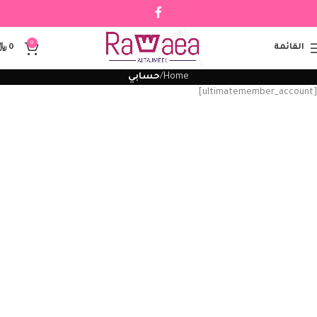
0
القائمة
0
﷼
Home
حسابي
[ultimatemember_account]