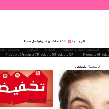
الرئيسية
المنتجات
من نحن
تواصل معنا
ر
الشنط والحقائب
العطور
العناية
المكياج
المنتجات الصح
2 Products
71 Products
16 Products
127 Products
6 Products
الرئيسية
التجميل
عنايا الجسم