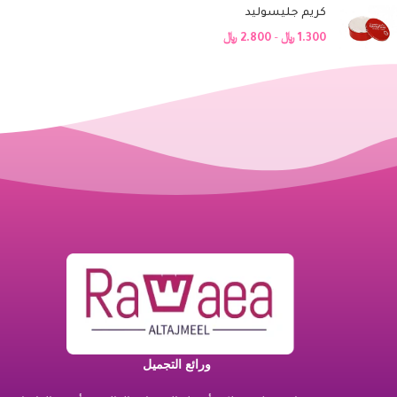
كريم جليسوليد
1.300
﷼
–
2.800
﷼
ورائع التجميل