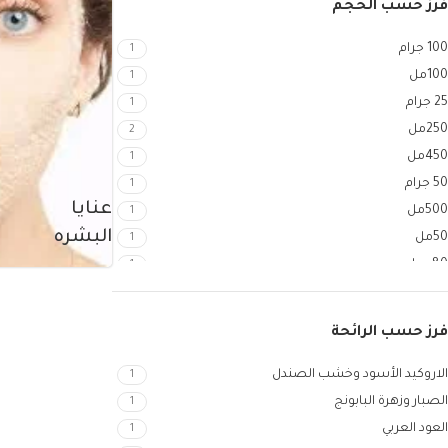
فرز حسب الحجم
100 جرام
1
100مل
1
25 جرام
1
250مل
2
450مل
1
50 جرام
1
عنايا
500مل
1
البشره
50مل
1
80 جرام
1
فرز حسب الرائحة
الاروكيد الأسود وخشب الصندل
1
الصبار وزهرة البابونج
1
العود العربي
1