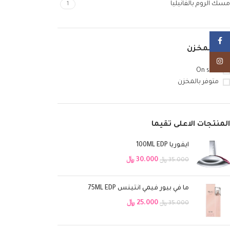
مسك الروم بالفانيليا
1
Facebook
حالة المخزن
Instagram
On sale
متوفر بالمخزن
المنتجات الاعلى تقيما
ايفوريا 100ML EDP
30.000
﷼
35.000
﷼
ما في بيور فيمي انتينس 75ML EDP
25.000
﷼
35.000
﷼