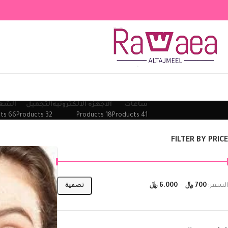
ساعات
الاجهزه الالكترونيه
التجميل
الشع
66 Products
32 Products
18 Products
41 Products
FILTER BY PRICE
السعر:
700 ﷼
—
6.000 ﷼
تصفية