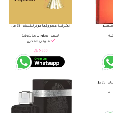
لجنسين
الشرقية عطر رغبة مركز للنساء – 25 مل
إضافة إلى السلة
ية
العطور
,
عطور عربية شرقية
متوفر بالمخزن
5.500
﷼
25 مل
ية