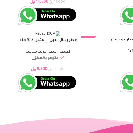
14.500
﷼
18.000
﷼
 او دو برفان
-37%
عطر ريبال انيبل – المتمرد 100 ملم
إضافة إلى السلة
ية
العطور
,
عطور عربية شرقية
متوفر بالمخزن
9.500
﷼
15.000
﷼