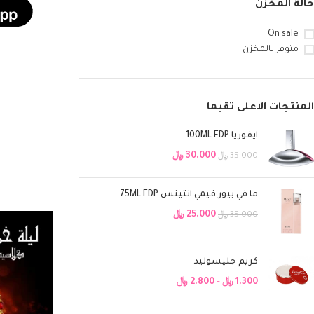
حالة المخزن
On sale
متوفر بالمخزن
المنتجات الاعلى تقيما
ايفوريا 100ML EDP
30.000
﷼
35.000
﷼
ما في بيور فيمي انتينس 75ML EDP
25.000
﷼
35.000
﷼
كريم جليسوليد
1.300
﷼
–
2.800
﷼