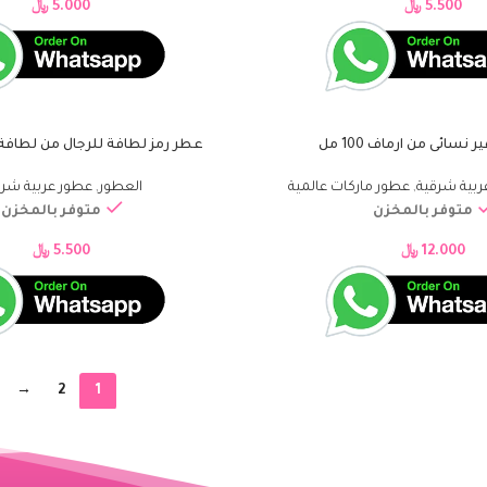
5.500
﷼
5.000
﷼
نسائى من ارماف 100 مل
عطر رمز لطافة للرجال من لطافة –
إضافة إلى السلة
ربية شرقية
,
عطور ماركات عالمية
العطور
,
عطور عربية شرق
متوفر بالمخزن
متوفر بالمخزن
12.000
﷼
5.500
﷼
→
2
1