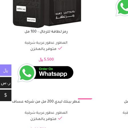
رمز لطافة للرجال – 100 مل
إضافة إلى السلة
العطور
,
عطور عربية شرقية
متوفر بالمخزن
5.500
﷼
﷼
ر.س
$
-19%
عطر بينك ليدي 200 مل من شركه عساف
إضافة إلى السلة
ية
العطور
,
عطور عربية شرقية
متوفر بالمخزن