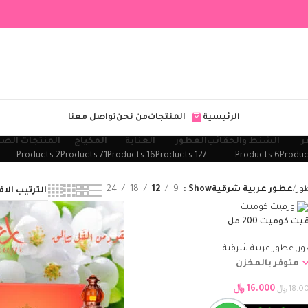
الرئيسية
المنتجات
من نحن
تواصل معنا
ر
الشنط والحقائب
العطور
العناية
المكياج
المنتجات الصح
2 Products
71 Products
16 Products
127 Products
6 Products
ور
عطور عربية شرقية
Show
9
12
18
24
يت كوميت 200 مل
ور
,
عطور عربية شرقية
متوفر بالمخزن
16.000
﷼
18.0
﷼