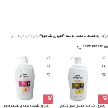
الرئيسية
منتجات تحت الوسم “أميرزن شامبو”
عرض ⁦3⁩ من كل النتائج
Show sidebar
إميرون شامبو مغذي قوي ولامع –
إميرون شامبو مغذي لشعر ناعم