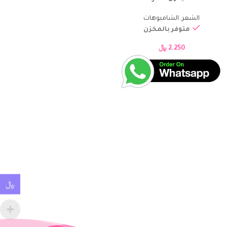
الشعر
,
الشامبوهات
متوفر بالمخزن
2.250
﷼
﷼