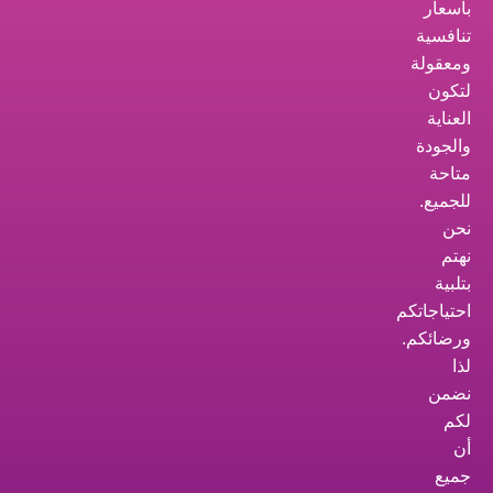
بأسعار
تنافسية
ومعقولة
لتكون
العناية
والجودة
متاحة
للجميع.
نحن
نهتم
بتلبية
احتياجاتكم
ورضائكم.
لذا
نضمن
لكم
أن
جميع