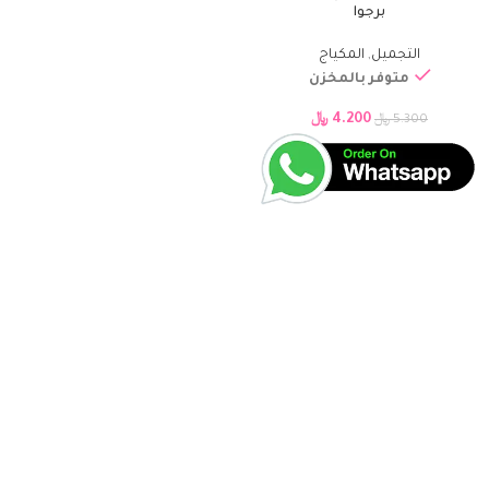
برجوا
التجميل
,
المكياج
متوفر بالمخزن
4.200
﷼
5.300
﷼