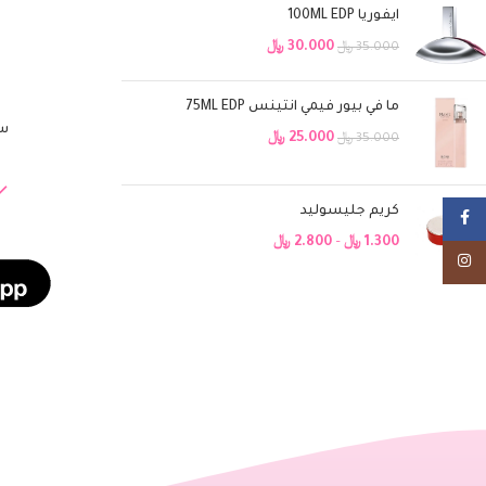
ايفوريا 100ML EDP
30.000
﷼
35.000
﷼
ما في بيور فيمي انتينس 75ML EDP
سا
إضافة إلى السلة
25.000
﷼
35.000
﷼
كريم جليسوليد
Facebook
1.300
﷼
–
2.800
﷼
Instagram