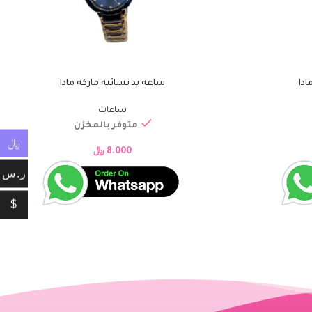
ادا
ساعه يد نسائيه ماركه مادا
إضافة إلى السلة
ساعات
متوفر بالمخزن
﷼
8.000
﷼
ر.س
$