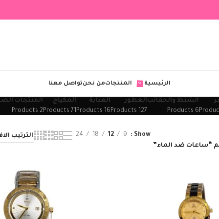
الرئيسية
المنتجات
من نحن
تواصل معنا
ر
الشنط والحقائب
العطور
العناية
المكياج
المنتجات الصح
2 Products
71 Products
16 Products
127 Products
6 Products
24
18
12
9
Show
م “ساعات ضد الماء”