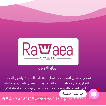
ورائع التجميل
نسعي جاهدين لنقدم لكم أفضل المنتجات العالمية وأشهر العلامات
التجارية من مختلف أنحاء العالم. وذلك بأسعار تنافسية ومعقولة
لتكون العناية والجودة متاحة للجميع. نحن نهتم بتلبية احتياجاتكم
1
ورضائكم. لذا نضمن لكم أن جميع منتجاتنا أصلية بنسبة 100%.
تواصل معنا
نسعد بتوفير تجربة تسوق فريدة لكم. حيث نقدم مجموعة متنوعة
تسطيع الطلب لاي منتج غير موجود في الموقع عن طريق الواتس 
Open chaty
من المنتجات المميزة والمختارة بعناية من أفضل العلامات التجارية.