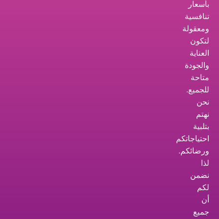
بأسعار
تنافسية
ومعقولة
لتكون
العناية
والجودة
متاحة
للجميع.
نحن
نهتم
بتلبية
احتياجاتكم
ورضائكم.
لذا
نضمن
لكم
أن
جميع