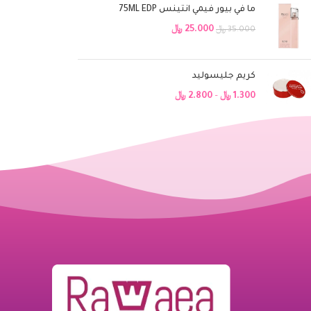
ما في بيور فيمي انتينس 75ML EDP
25.000
﷼
35.000
﷼
كريم جليسوليد
1.300
﷼
–
2.800
﷼