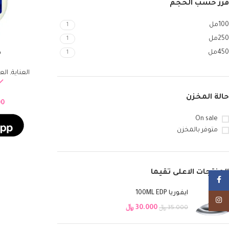
فرز حسب الحجم
100مل
1
250مل
1
450مل
1
ف
تحديد أحد الخيارات
العناية
,
الع
حالة المخزن
00
On sale
متوفر بالمخزن
المنتجات الاعلى تقيما
Facebook
ايفوريا 100ML EDP
Instagram
30.000
﷼
35.000
﷼