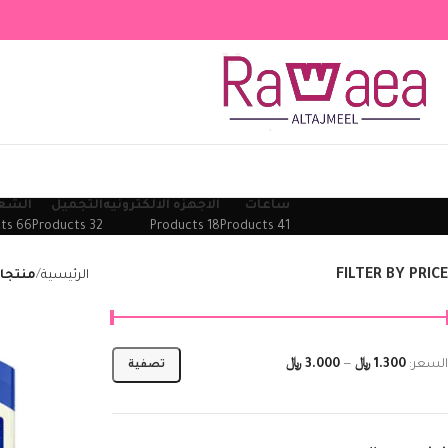
ساعات
الاجهزه الالكترونيه
التجميل
الشع
66 Products
32 Products
18 Products
41 Products
FILTER BY PRICE
الرئيسية
منتجا
السعر:
1.300 ﷼
—
3.000 ﷼
تصفية