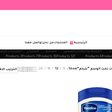
الرئيسية
المنتجات
من نحن
تواصل معنا
ر
الشنط والحقائب
العطور
العناية
المكياج
المنتجات الصح
2 Products
71 Products
16 Products
127 Products
6 Products
ت تحت الوسم “شحم”
Show
9
12
18
24