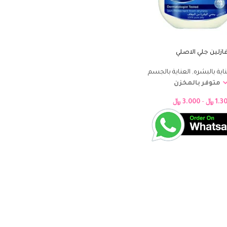
ازلين جلي الاصلي
ناية بالبشره
,
العناية بالجسم
متوفر بالمخزن
1.3
﷼
–
3.000
﷼