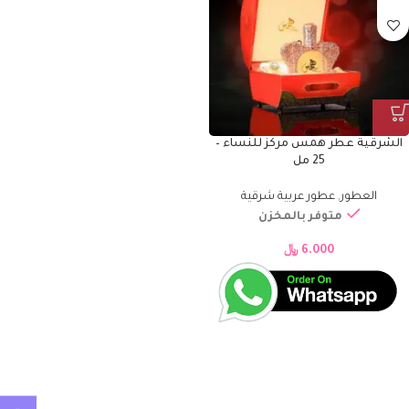
الشرقية عطر همس مركز للنساء –
25 مل
العطور
,
عطور عربية شرقية
متوفر بالمخزن
6.000
﷼