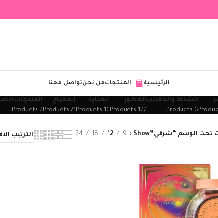
الرئيسية
المنتجات
من نحن
تواصل معنا
ر
الشنط والحقائب
العطور
العناية
المكياج
المنتجات الصح
2 Products
71 Products
16 Products
127 Products
6 Products
 تحت الوسم “شرقي”
Show
9
12
18
24