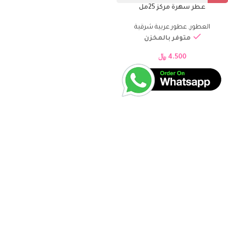
عطر سهرة مركز 25مل
العطور
,
عطور عربية شرقية
متوفر بالمخزن
4.500
﷼