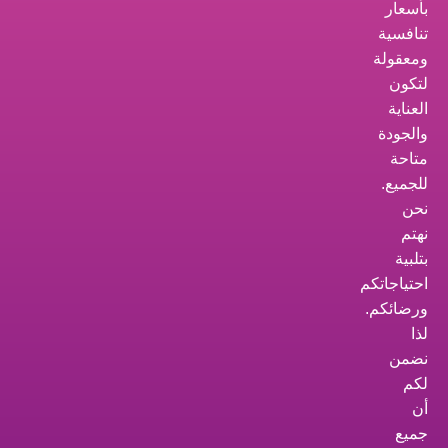
بأسعار
تنافسية
ومعقولة
لتكون
العناية
والجودة
متاحة
للجميع.
نحن
نهتم
بتلبية
احتياجاتكم
ورضائكم.
لذا
نضمن
لكم
أن
جميع