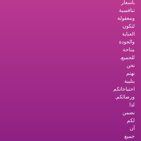
بأسعار
تنافسية
ومعقولة
لتكون
العناية
والجودة
متاحة
للجميع.
نحن
نهتم
بتلبية
احتياجاتكم
ورضائكم.
لذا
نضمن
لكم
أن
جميع