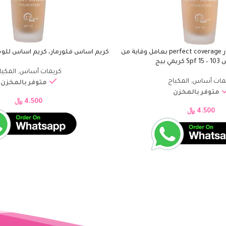
كريم أساس فلورمار perfect coverage بعامل وقاية من
كريم اساس فلورمار، كريم اساس للوجه 102 سوفت 
إضافة إلى السلة
مي بيج
كريمات أساس
,
المكيا
مات أساس
,
المكياج
متوفر بالمخزن
متوفر بالمخزن
4.500
﷼
4.500
﷼