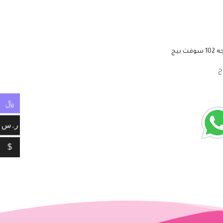
بيج
ج
﷼
ر.س
$