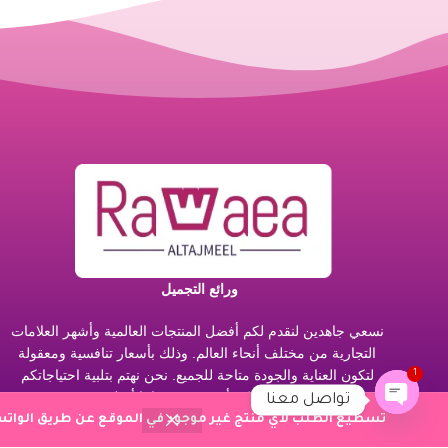
ورائع التجميل
نسعي جاهدين لنقدم لكم أفضل المنتجات العالمية وأشهر العلامات
التجارية من مختلف أنحاء العالم. وذلك بأسعار تنافسية ومعقولة
لتكون العناية والجودة متاحة للجميع. نحن نهتم بتلبية احتياجاتكم
1
ورضائكم. لذا نضمن لكم أن جميع منتجاتنا أصلية بنسبة 100%.
تواصل معنا
نسعد بتوفير تجربة تسوق فريدة لكم. حيث نقدم مجموعة متنوعة
تسطيع الطلب لاي منتج غير موجود في الموقع عن طريق الواتس 
Open chaty
من المنتجات المميزة والمختارة بعناية من أفضل العلامات التجارية.