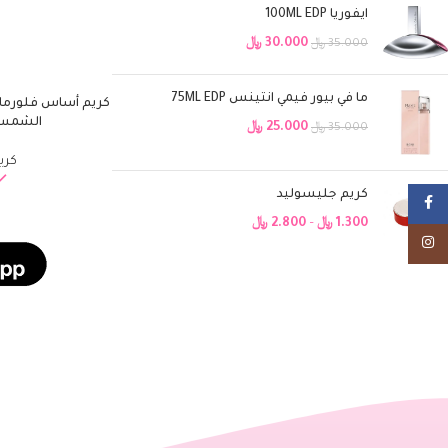
ايفوريا 100ML EDP
30.000
﷼
35.000
﷼
ما في بيور فيمي انتينس 75ML EDP
إضافة إلى السلة
الشمس Spf 15 – 103 كري
25.000
﷼
35.000
﷼
كري
كريم جليسوليد
Facebook
1.300
﷼
–
2.800
﷼
Instagram