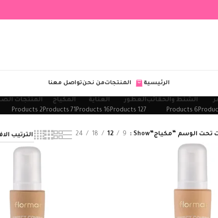
الرئيسية
المنتجات
من نحن
تواصل معنا
ر
الشنط والحقائب
العطور
العناية
المكياج
المنتجات الصح
2 Products
71 Products
16 Products
127 Products
6 Products
 تحت الوسم “مكياج”
Show
9
12
18
24