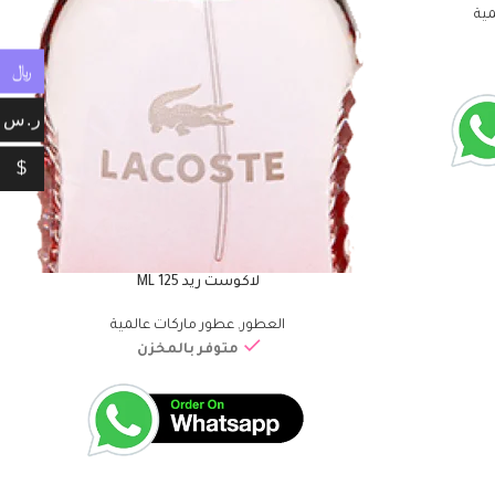
مية
﷼
ر.س
$
لاكوست ريد 125 ML
قراءة المزيد
ق
العطور
,
عطور ماركات عالمية
متوفر بالمخزن