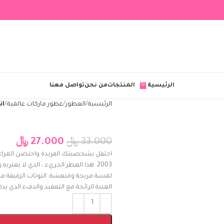
الرئيسية
المنتجات
من نحن
تواصل معنا
الرئيسية
العطور
عطور ماركات عالمية
اند
33.000
﷼
27.000
﷼
احتفل بشخصيتك الفريدة واحتضن المراعي
2003. هذا العطر الجريء ، الذي لا يعت
لمسة مريحة ومنعشة. النوتات الرقيقة من 
الغنية الرائحة مع التعقيد والدفء الذي يدف