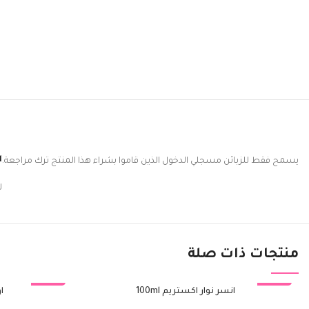
ا
يسمح فقط للزبائن مسجلي الدخول الذين قاموا بشراء هذا المنتج ترك مراجعة.
ل
منتجات ذات صلة
-29%
انسر نوار اكستريم 100ml
-15%
او
إضافة إلى السلة
إضافة إلى السلة