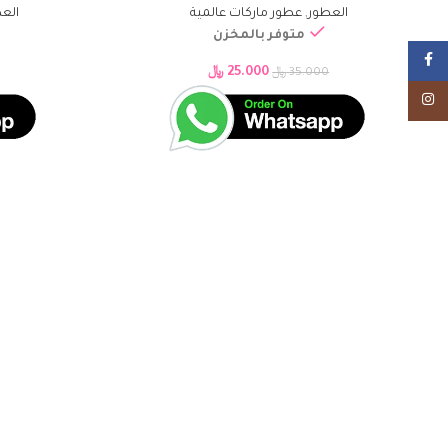
العطور
,
عطور ماركات عالمية
الع
متوفر بالمخزن
Facebook
25.000
﷼
35.000
﷼
Instagram