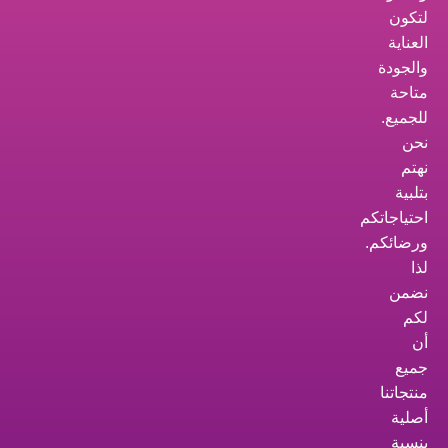
لتكون
العناية
والجودة
متاحة
للجميع.
نحن
نهتم
بتلبية
احتياجاتكم
ورضائكم.
لذا
نضمن
لكم
أن
جميع
منتجاتنا
أصلية
بنسبة