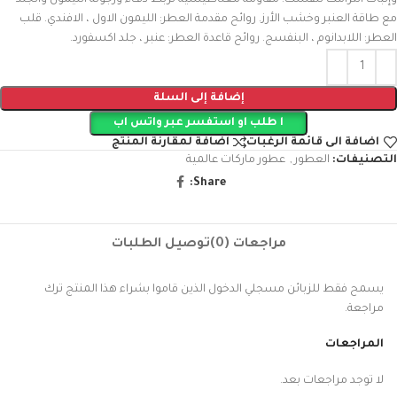
وإثبات التزامك لنفسك. مقاومة مغناطيسية تربط دفء ورجولة الليمون والجلد
مع طاقة العنبر وخشب الأرز. روائح مقدمة العطر: الليمون الاول ، الافندي. قلب
العطر: اللابدانوم ، البنفسج. روائح قاعدة العطر: عنبر ، جلد اكسفورد.
إضافة إلى السلة
ا طلب او استفسر عبر واتس اب
اضافة الى قائمة الرغبات
اضافة لمقارنة المنتج
التصنيفات:
العطور
,
عطور ماركات عالمية
Share:
مراجعات (0)
توصيل الطلبات
يسمح فقط للزبائن مسجلي الدخول الذين قاموا بشراء هذا المنتج ترك
مراجعة.
المراجعات
لا توجد مراجعات بعد.