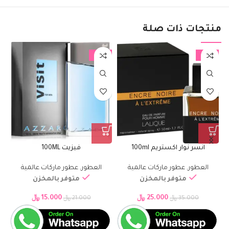
منتجات ذات صلة
%
-29%
-29%
انسر نوار اكستريم 100ml
فيزيت 100ML
العطور
,
عطور ماركات عالمية
العطور
,
عطور ماركات عالمية
متوفر بالمخزن
متوفر بالمخزن
25.000
﷼
15.000
﷼
35.000
﷼
21.000
﷼