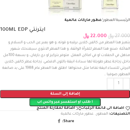
الرئيسية
العطور
عطور ماركات عالمية
ايترنتي 100ML EDP
27.000
﷼
22.000
﷼
يتميز هذا العطر من كالفن كلاين برقيه و قوته، و هو يعبر عن الحب و السلام و
العائلة. صنع هذا العطر للمرأة الواثقة، و هذا العطر الانثوي سيمنحك شعور
مذهل في الحفلات او في اماكن العمل. متوفر بتركيز او دي بارفان، و بسعة 100مل
داخل زجاجة عطر طويلة لها سدادة انيقة باللون الافضي. زجاجة عطر كالفن كلاين
اتيرنتي للنساء انيقة تماما مثل محتواها. اطلق هذا العطر عام 1988 على يد صانعة
العطور صوفيا …
إضافة إلى السلة
ا طلب او استفسر عبر واتس اب
اضافة الى قائمة الرغبات
اضافة لمقارنة المنتج
التصنيفات:
العطور
,
عطور ماركات عالمية
Share: