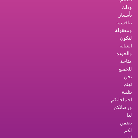
وذلك
بأسعار
تنافسية
ومعقولة
لتكون
العناية
والجودة
متاحة
للجميع.
نحن
نهتم
بتلبية
احتياجاتكم
ورضائكم.
لذا
نضمن
لكم