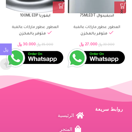
انديفيدوال 75MLEDT
ايفوريا 100ML EDP
العطور
,
عطور ماركات عالمية
العطور
,
عطور ماركات عالمية
متوفر بالمخزن
متوفر بالمخزن
27.000
﷼
30.000
﷼
33.000
﷼
35.000
﷼
﷼
روابط سريعة
الرئيسية
المتجر