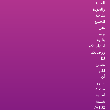
العناية
والجودة
متاحة
للجميع.
نحن
نهتم
بتلبية
احتياجاتكم
ورضائكم.
لذا
نضمن
لكم
أن
جميع
منتجاتنا
أصلية
بنسبة
100%.