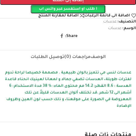
إضافة إلى السلة
ا طلب او استفسر عبر واتس اب
اضافة الى قائمة الرغبات
اضافة لمقارنة المنتج
التصنيف:
عدسات
الوسم:
عدسات
Share:
الوصف
مراجعات (0)
توصيل الطلبات
عدسات لنس مي تتميز بالوان طبيعية . مصممة خصيصا لراحة تدوم
لفترات طويلة، العدسات تضفي جمالا و لمعانا لعينيك انحناء قاعدة
العدسة : 8.6 القطر: 14.2 مم محتوى الماء: % 38 مدة الاستخدام: 6
أشهر الى 12 شهر .قد تختلف ألوان العدسات قليلاً عن تلك
المعروضة في الصورة على موقعنا، و ذلك حسب لون العين وظروف
الإضاءة
منتجات ذات صلة