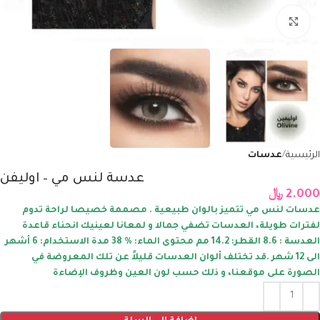
Click to enlarge
الرئيسية
عدسات
عدسة لنس مي – اوليفن
2.000
﷼
عدسات لنس مي تتميز بالوان طبيعية . مصممة خصيصا لراحة تدوم
لفترات طويلة، العدسات تضفي جمالا و لمعانا لعينيك انحناء قاعدة
العدسة : 8.6 القطر: 14.2 مم محتوى الماء: % 38 مدة الاستخدام: 6 أشهر
الى 12 شهر .قد تختلف ألوان العدسات قليلاً عن تلك المعروضة في
الصورة على موقعنا، و ذلك حسب لون العين وظروف الإضاءة