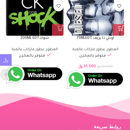
شير بيوتي 100ML EDT
مرسيدس بينز انتنس 120ML
العطور
,
عطور ماركات عالمية
العطور
,
عطور ماركات عالمية
متوفر بالمخزن
متوفر بالمخزن
﷼
23.000
﷼
30.000
﷼
30.000
﷼
36.000
﷼
روابط سريعة