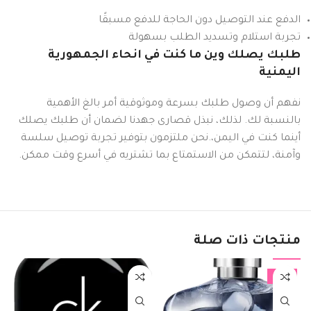
الدفع عند التوصيل دون الحاجة للدفع مسبقًا
تجربة استلام وتسديد الطلب بسهولة
طلبك يصلك وين ما كنت في انحاء الجمهورية
اليمنية
نفهم أن وصول طلبك بسرعة وموثوقية أمر بالغ الأهمية
بالنسبة لك. لذلك، نبذل قصارى جهدنا لضمان أن طلبك يصلك
أينما كنت في اليمن،.نحن ملتزمون بتوفير تجربة توصيل سلسة
وآمنة، لتتمكن من الاستمتاع بما تشتريه في أسرع وقت ممكن.
منتجات ذات صلة
%
-17%
-23%