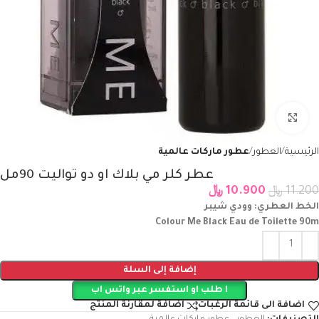
Click to enlarge
الرئيسية
العطور
عطور ماركات عالمية
عطر كلر مي بلاك او دو تواليت 90مل
11.200
﷼
10.900
﷼
الخط العطري: وودي شيبر
Colour Me Black Eau de Toilette 90m
إضافة إلى السلة
ا طلب او استفسر عبر واتس اب
اضافة الى قائمة الرغبات
اضافة لمقارنة المنتج