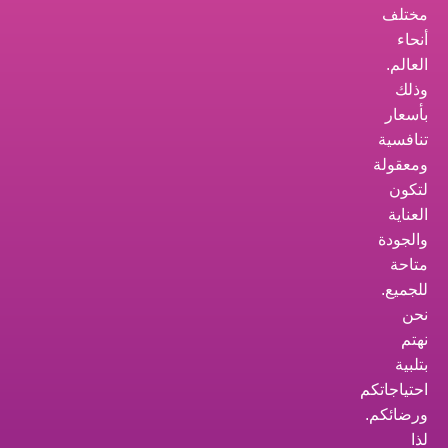
مختلف
أنحاء
العالم.
وذلك
بأسعار
تنافسية
ومعقولة
لتكون
العناية
والجودة
متاحة
للجميع.
نحن
نهتم
بتلبية
احتياجاتكم
ورضائكم.
لذا