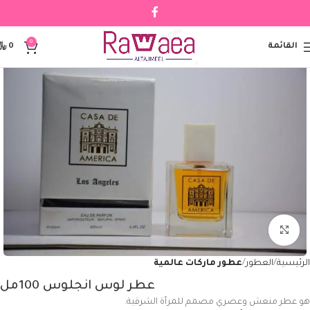
0
القائمة
0
﷼
Click to enlarge
الرئيسية
العطور
عطور ماركات عالمية
عطر لوس انجلوس 100مل
هو عطر منعش وعصري مصمم للمرأة الشرقية.