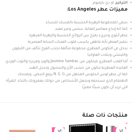
التركيز
: او دي بارفيوم
مميزات عطر Los Angeles:
ينتمي للمجموعة الزهرية الخشبية بالمسك للنساء.
كما انه إبداع معاصر للغاية، سلس وغير مقيد.
عطر أنثوي وجريء يمزج بين الروائح الخشبية والزهرية المبهرة.
يتميز العطر بأنه عاطفي يكسب قلوب الفتيات الشابة العصرية.
يدخل في التكوين العطري مجموعة متألقة تجذب الفرح تتألف من الليمون
والليتشي وبتلات الفاوانيا.
أما القلب العطري فيتكون من Jasmine Sambac والورد وفريزيا والتوت الوردي.
القاعدة العطرية تتكون من خشب الأرز والبتشول ونجيل الهند.
كما ان عطر لوس انجلوس المذهل من N. G. G يرفع النبض، ويمنحك
الاهتمام الذي تستحقه ويجعل الأشخاص من حولك يغمرونك بالثناء. للمرأة
التي تريد أن تكون شيئًا مميزًا
منتجات ذات صلة
%
-17%
-22%