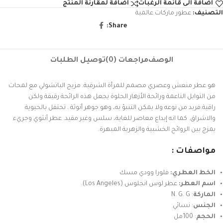
اضافة الى قائمة الرغبات
اضافة لمقارنة المنتج
التصنيف:
عطور ماركات عالمية
Share:
الوصف
مراجعات (0)
توصيل الطلبات
هو عطر منعش وعصري مصمم للمرأة الشرقية. مزيج الباتشولي مع لمحات
من التوابل الناعمة ورائحة الأزهار الحلوة يجعل هذه الرائحة رقيقة ولكن
راقية.فريد من نوعه ولا يمكن التنبؤ به، وهو جوهر أنوثة . تحتفل بالحيوية
والاشراق. كما انه إبداع معاصر للغاية، سلس وغير مقيد. عطر أنثوي وجريء
يمزج بين الروائح الخشبية والزهرية المبهرة.
مواصفات :
الخط العطري:
فلورا وودي مسك
اسم العطر:
عطر لوس انجلوس (Los Angeles).
الماركة
: N. G. G
الجنس
: نسائي
الحجم
: 100مل