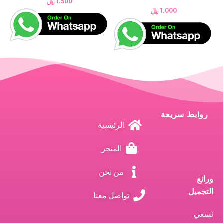
1.500
﷼
1.000
﷼
روابط سريعة
الرئيسية
المتجر
من نحن
ورائع
التجميل
تواصل معنا
نسعي