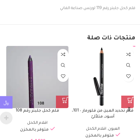
قلم كحل جليتر رقم 119 لورنس صناعة الماني
منتجات ذات صلة
﷼
قلم تحديد العين من فلورمار – 101،
قلم كحل جليتر رقم 108
ق
أسود، متلألئ
اقلام الكحل
العيون
,
اقلام الكحل
متوفر بالمخزن
متوفر بالمخزن