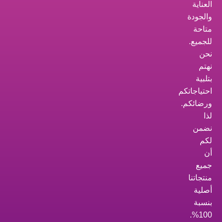
العناية
والجودة
متاحة
للجميع.
نحن
نهتم
بتلبية
احتياجاتكم
ورضائكم.
لذا
نضمن
لكم
أن
جميع
منتجاتنا
أصلية
بنسبة
100%.