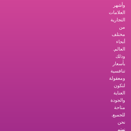
وأشهر
العلامات
التجارية
من
مختلف
أنحاء
العالم.
وذلك
بأسعار
تنافسية
ومعقولة
لتكون
العناية
والجودة
متاحة
للجميع.
نحن
نهتم