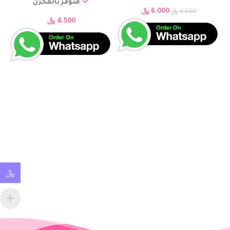
متوفر بالمخزن
6.000
﷼
8.500
﷼
4.500
﷼
﷼