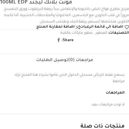
مونت بلانك ليجند 100ML EDP
مزيج عطري فواح نابض بالحيوية والإنتعاش يبدأ برفقة البرغموت وورق البنفسج.
مروراً في قلب التكوين مع الياسمين، الماغنوليا والملاحظات الخشبية. أما قاعدة
التكوين فتختتمها لتستقر برفقة الجلد وطحلب السنديان.
اضافة الى قائمة الرغبات
اضافة لمقارنة المنتج
التصنيفات:
العطور
,
عطور ماركات عالمية
Share:
مراجعات (0)
توصيل الطلبات
يسمح فقط للزبائن مسجلي الدخول الذين قاموا بشراء هذا المنتج ترك
مراجعة.
المراجعات
لا توجد مراجعات بعد.
منتجات ذات صلة