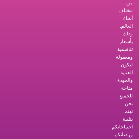
من
مختلف
أنحاء
العالم.
وذلك
بأسعار
تنافسية
ومعقولة
لتكون
العناية
والجودة
متاحة
للجميع.
نحن
نهتم
بتلبية
احتياجاتكم
ورضائكم.