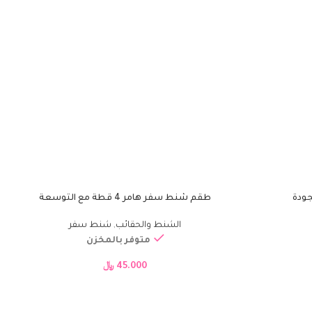
جودة
طقم شنط سفر هامر 4 قطة مع التوسعة
إضافة إلى السلة
إ
الشنط والحقائب
,
شنط سفر
متوفر بالمخزن
45.000
﷼