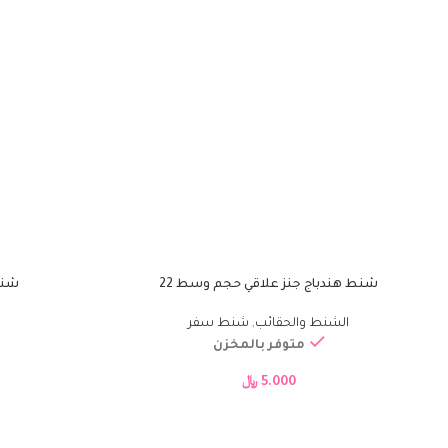
شنط هندباج جنز علاقي حجم وسط 22
شنطة ن
إضافة إلى السلة
إضافة إلى السلة
الشنط والحقائب
,
شنط سفر
متوفر بالمخزن
5.000
﷼