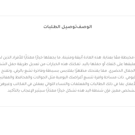
الوصف
توصيل الطلبات
ة معًا بعناية. هذه المادة أنيقة ومتينة، ما يجعلها خيارًا ممتازًا للأفراد الذين ل
ليقها على كتفك أو حملها باليد. تمكنك هذه الخيارات من تعديل طريقة حمل الش
لجمال الحضري. مما يمنحك مظهرًا بملابس بسيطة وفاخرة تشع بالرقي، وتمنح الث
ومي. ذات مساحة وافرة تتسع أغراضك اليومية مثل الجوالات والمحافظ والمفاتيح
أعمار، بما في ذلك الطالبات والمعلمات والنساء اللواتي يعملن في المكاتب وغيرهن ال
 مميز، فإن شنطة اليد هذه تشكل خيارًا ممتازًا سيثير الإعجاب بالتأكيد.