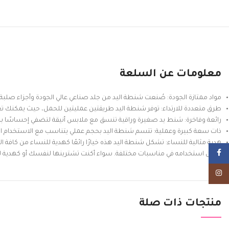
معلومات عن السلعة
مواد ممتازة الجودة: صُنعت شنطة اليد من جلد صناعي عالي الجودة وأجزاء صلبة مخيط
طرق متعددة للارتداء: توفر شنطة اليد طريقتين عمليتين للحمل، حيث يمكنك تع
رائعة وفاخرة: شنط يد صغيرة وراقية تنسق مع ملابس أنيقة لتضفي إحساسًا با
ذات سعة كبيرة وعملية: تتسم شنطة اليد بحجم عملي يتناسب مع الاستخدام الي
هدية مثالية للنساء: تشكل شنطة اليد هذه خيارًا رائعًا كهدية للنساء من كافة ال
Facebook
يمكن استخدامه في مناسبات مختلفة. سواء أكنت تشترينها لنفسك أو كهدية لشخص
Instagram
منتجات ذات صلة