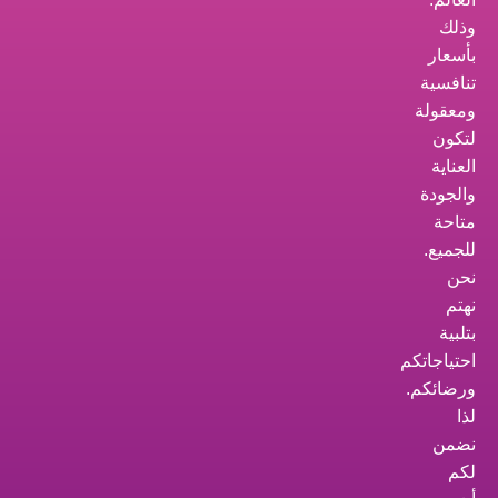
وذلك
بأسعار
تنافسية
ومعقولة
لتكون
العناية
والجودة
متاحة
للجميع.
نحن
نهتم
بتلبية
احتياجاتكم
ورضائكم.
لذا
نضمن
لكم