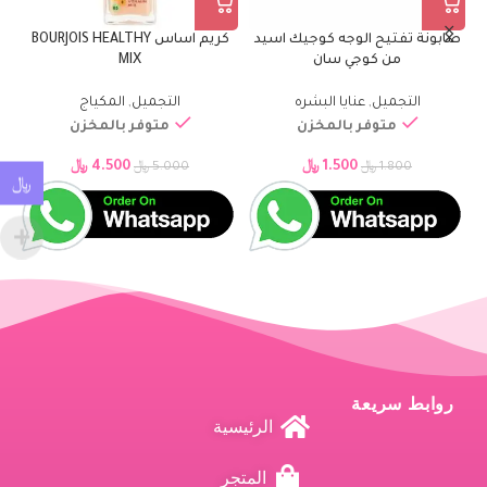
صابونة تفتيح الوجه كوجيك اسيد
كريم اساس BOURJOIS HEALTHY
م
من كوجي سان
MIX
ا
التجميل
,
عنايا البشره
التجميل
,
المكياج
متوفر بالمخزن
متوفر بالمخزن
1.500
﷼
4.500
﷼
1.800
﷼
5.000
﷼
﷼
روابط سريعة
الرئيسية
المتجر