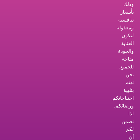
وذلك
بأسعار
تنافسية
ومعقولة
لتكون
العناية
والجودة
متاحة
للجميع.
نحن
نهتم
بتلبية
احتياجاتكم
ورضائكم.
لذا
نضمن
لكم
أن