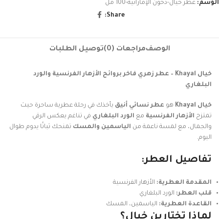
الوسم:
عطر خيال-دخون الإماراتية-100 مل
Share:
الوصف
مراجعات (0)
توصيل الطلبات
خيال Khayal – عطر زهري فاخر بروائح الأزهار الفرنسية والورد
البلغاري
خيال Khayal
هو
عطر نسائي أنيق
يأخذك في رحلة عطرية ساحرة حيث
تمتزج
الأزهار الفرنسية
مع
الورد البلغاري
في تناغم يعكس الرقي
والجمال، مع لمسة ناعمة من
الياسمين والمسك
تمنحك ثباتًا يدوم طوال
اليوم.
تفاصيل العطر:
المقدمة العطرية:
الأزهار الفرنسية
قلب العطر:
الورد البلغاري
القاعدة العطرية:
الياسمين، المسك
لماذا تختارين خيال؟