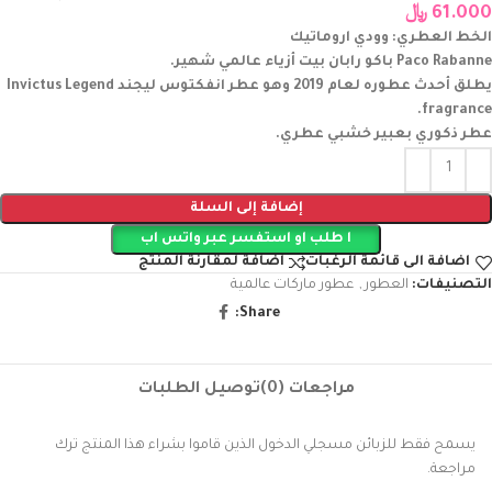
61.000
﷼
الخط العطري: وودي اروماتيك
Paco Rabanne باكو رابان بيت أزياء عالمي شهير.
يطلق أحدث عطوره لعام 2019 وهو عطر انفكتوس ليجند Invictus Legend
fragrance.
عطر ذكوري بعبير خشبي عطري.
إضافة إلى السلة
ا طلب او استفسر عبر واتس اب
اضافة الى قائمة الرغبات
اضافة لمقارنة المنتج
التصنيفات:
العطور
,
عطور ماركات عالمية
Share:
مراجعات (0)
توصيل الطلبات
يسمح فقط للزبائن مسجلي الدخول الذين قاموا بشراء هذا المنتج ترك
مراجعة.