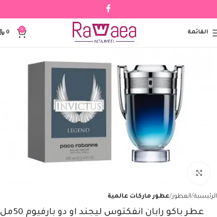
0
القائمة
0
﷼
Click to enlarge
الرئيسية
العطور
عطور ماركات عالمية
عطر باكو رابان انفكتوس ليجند او دو بارفيوم 50مل