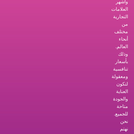
وأشهر
العلامات
التجارية
من
مختلف
أنحاء
العالم.
وذلك
بأسعار
تنافسية
ومعقولة
لتكون
العناية
والجودة
متاحة
للجميع.
نحن
نهتم