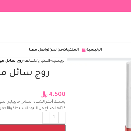
الرئيسية
المنتجات
من نحن
تواصل معنا
الرئيسية
المكياج
شفايف
روج سائل ميبيلين
روج سائل مي
4.500
﷼
يمنحك أحمر الشفاه السائل مايبيلين سوب
فائقة الصباغ من النيود البسيطة والأحمر 