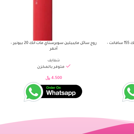
روج سائل مايبيلين سوبر ستي مات انك 155 سافانت –
روج سائل مايبيلين سوبرستاي مات انك 20 بيونير –
ر
إضافة إلى السلة
إ
أحمر
شفايف
متوفر بالمخزن
4.500
﷼