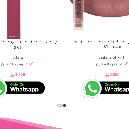
ج انستايل اكستريم مطفي من توب
إضافة إلى السلة
فيس – 021
وردي
المكياج
,
شفايف
شفايف
متوفر بالمخزن
متوفر بالمخزن
2.500
﷼
4.500
﷼