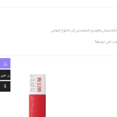
كلاسيكي والوردي البنفسجي إلى الخوخ اليومي.
ت التي ترميها!
﷼
ر.س
$