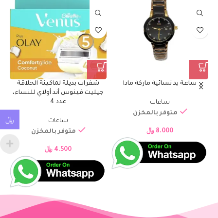
ساعة يد نسائية ماركة مادا
شفرات بديلة لماكينة الحلاقة
عطر جاكور
جيليت فينوس أند أولاي للنساء،
عدد 4
ساعات
متوفر بالمخزن
﷼
ساعات
8.000
﷼
متوفر بالمخزن
4.500
﷼