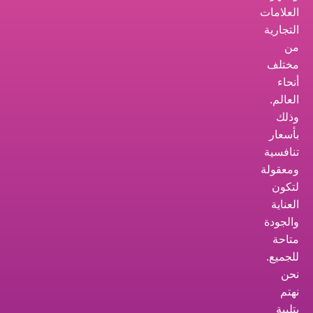
العلامات
التجارية
من
مختلف
أنحاء
العالم.
وذلك
بأسعار
تنافسية
ومعقولة
لتكون
العناية
والجودة
متاحة
للجميع.
نحن
نهتم
بتلبية