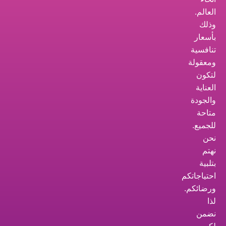
العالم.
وذلك
بأسعار
تنافسية
ومعقولة
لتكون
العناية
والجودة
متاحة
للجميع.
نحن
نهتم
بتلبية
احتياجاتكم
ورضائكم.
لذا
نضمن