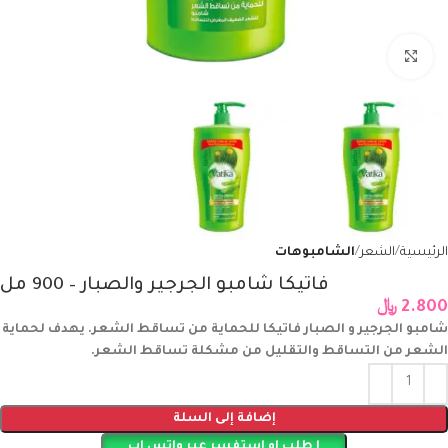
Click to enlarge
الرئيسية
الشعر
الشامبوهات
فاتيكا شامبو الجرجير والصبار – 900 مل
2.800
﷼
شامبو الجرجير و الصبار فاتيكا للحماية من تساقط الشعر. يهدف لحماية
الشعر من التساقط والتقليل من مشكلة تساقط الشعر.
إضافة إلى السلة
ا طلب او استفسر عبر واتس اب