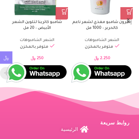
إميرون شامبو مغذي لشعر ناعم
شامبو كاترينا لتلوين الشعر
كالحرير – 1000 مل
الأبيض – 20 مل
الشعر
,
الشامبوهات
الشعر
,
الشامبوهات
متوفر بالمخزن
متوفر بالمخزن
﷼
2.250
﷼
250
﷼
روابط سريعة
الرئيسية