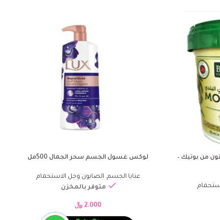
ون من بوتيك –
لوكس غسول الجسم سحر الجمال 500مل
إضافة إلى السلة
إ
عنايا الجسم
,
الصابون وجل الاستحمام
ستحمام
متوفر بالمخزن
2.000
﷼