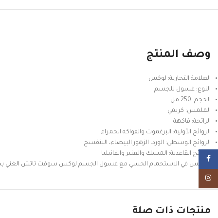
وصف المنتج
العلامة التجارية: لوكس
النوع: غسول للجسم
الحجم: 250 مل
الملمس: كريمي
الرائحة: فاكهة
الروائح الأولية: البرغموت والفواكه الحمراء
الروائح الوسطى: الورد، الزهور البيضاء، البنفسج
الروائح القاعدية: المسك والعنبر والفانيليا
Facebook
انغمس في الاستحمام الحسي مع غسول الجسم لوكس سوفت تاتش الغني بخلاص
Instagram
منتجات ذات صلة