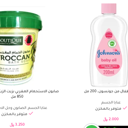
ال من جونسون، 200 مل
صابون الاستحمام المغربي بزيت الزيت
إضافة إلى السلة
850 مل
عنايا الجسم
عنايا الجسم
,
الصابون وجل الا
متوفر بالمخزن
متوفر بالمخزن
2.000
﷼
3.250
﷼