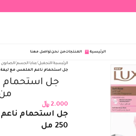
الرئيسية
المنتجات
من نحن
تواصل معنا
الرئيسية
التجميل
عنايا الجسم
الصابون 
جل استحمام ناعم الملمس مع ليفة من 
جل استحمام ن
من ل
2.000
﷼
جل استحمام ناعم
250 مل