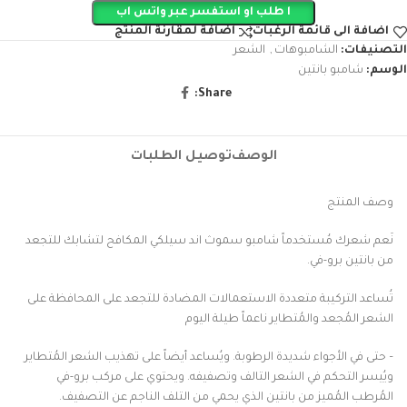
ا طلب او استفسر عبر واتس اب
اضافة الى قائمة الرغبات
اضافة لمقارنة المنتج
التصنيفات:
الشامبوهات
,
الشعر
الوسم:
شامبو بانتين
Share:
الوصف
توصيل الطلبات
وصف المنتج
نَعم شعرك مُستخدماً شامبو سموث اند سيلكي المكافح لتشابك للتجعد
من بانتين برو-في.
تُساعد التركيبة متعددة الاستعمالات المضادة للتجعد على المحافظة على
الشعر المُجعد والمُتطاير ناعماً طيلة اليوم
– حتى في الأجواء شديدة الرطوبة. ويُساعد أيضاً على تهذيب الشعر المُتطاير
ويُيسر التحكم في الشعر التالف وتصفيفه. ويحتوي على مركب برو-في
المُرطب المُميز من بانتين الذي يحمي من التلف الناجم عن التصفيف.