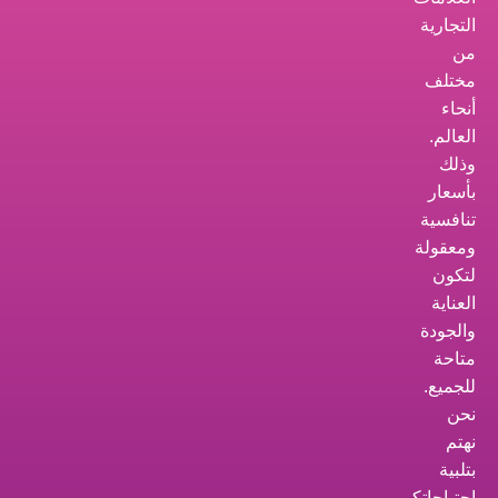
التجارية
من
مختلف
أنحاء
العالم.
وذلك
بأسعار
تنافسية
ومعقولة
لتكون
العناية
والجودة
متاحة
للجميع.
نحن
نهتم
بتلبية
احتياجاتكم